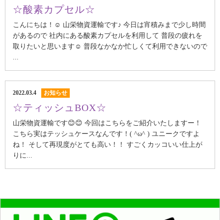
☆酸素カプセル☆
こんにちは！☺️ 山栄物資運輸です♪ 今日は宵積みまで少し時間
があるので 社内にある酸素カプセルを利用して 普段の疲れを
取りたいと思います☺️ 普段なかなか忙しくて利用できないので
...
2022.03.4
お知らせ
☆ティッシュBOX☆
山栄物資運輸です😊😊 今回はこちらをご紹介いたしますー！
こちら実はテッシュケースなんです！( ^ω^ ) ユニークですよ
ね！ そして再現度がとても高い！！ すごくカッコいい仕上が
りに...