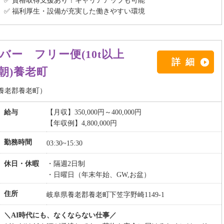
✅ 資格取得支援あり！キャリアアップも可能
✅ 福利厚生・設備が充実した働きやすい環境
ー フリー便(10t以上
詳細
朝)養老町
養老郡養老町）
給与
【月収】350,000円～400,000円
【年収例】4,800,000円
勤務時間
03:30~15:30
休日・休暇
・隔週2日制
・日曜日（年末年始、GW,お盆）
住所
岐阜県養老郡養老町下笠字野崎1149-1
＼AI時代にも、なくならない仕事／