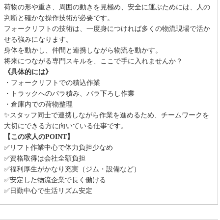
荷物の形や重さ、周囲の動きを見極め、安全に運ぶためには、人の
判断と確かな操作技術が必要です。
フォークリフトの技術は、一度身につければ多くの物流現場で活か
せる強みになります。
身体を動かし、仲間と連携しながら物流を動かす。
将来につながる専門スキルを、ここで手に入れませんか？
《具体的には》
・フォークリフトでの積込作業
・トラックへのバラ積み、バラ下ろし作業
・倉庫内での荷物整理
✨スタッフ同士で連携しながら作業を進めるため、チームワークを
大切にできる方に向いている仕事です。
【この求人のPOINT】
✅リフト作業中心で体力負担少なめ
✅資格取得は会社全額負担
✅福利厚生がかなり充実（ジム・設備など）
✅安定した物流企業で長く働ける
✅日勤中心で生活リズム安定