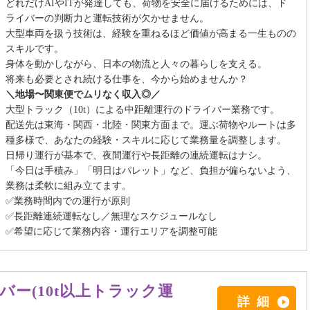
どれだけAIやITが発達しても、荷物を安全に届けるためには、ド
ライバーの判断力と運転技術が欠かせません。
大型車両を扱う技術は、経験を重ねるほど価値が高まる一生ものの
スキルです。
身体を動かしながら、日本の物流と人々の暮らしを支える。
将来も必要とされ続ける仕事を、今から始めませんか？
＼地場〜関東便でムリなく収入◎／
大型トラック（10t）による中距離運行のドライバー業務です。
配送先は東海・関西・北陸・関東方面まで。運ぶ荷物やルートは多
種多様で、あなたの経験・スキルに応じて業務量を調整します。
日帰り運行が基本で、夜間運行や長距離の連続運転はナシ。
「今日は手積み」「明日はパレット」など、負担が偏らないよう、
業務は柔軟に組み立てます。
✅業務時間内での運行が原則
✅長距離連続運転なし／無理なスケジュールなし
✅希望に応じて業務内容・運行エリアを調整可能
ー(10t以上トラック運
詳細