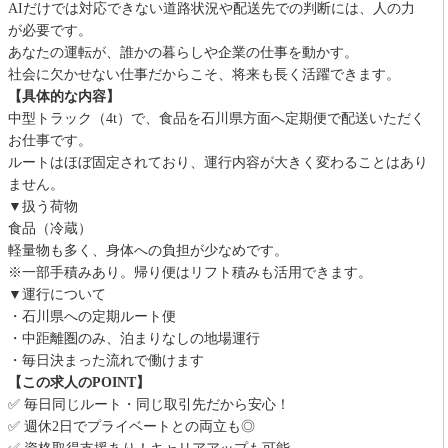
AIだけでは対応できない道路状況や配送先での判断には、人の力
が必要です。
あなたの運転が、誰かの暮らしや企業の仕事を動かす。
社会に欠かせない仕事だからこそ、将来も長く活躍できます。
【具体的な内容】
中型トラック（4t）で、食品を石川県方面へ定期便で配送いただく
お仕事です。
ルートはほぼ固定されており、運行内容が大きく変わることはあり
ません。
▼扱う荷物
食品（冷蔵）
軽量物も多く、身体への負担が少なめです。
※一部手積みあり。帰り便はリフト積みも活用できます。
▼運行について
・石川県への定期ルート便
・中距離圏のみ、泊まりなしの地場運行
・毎日決まった流れで働けます
【この求人のPOINT】
✅ 毎日同じルート・同じ取引先だから安心！
✅ 週休2日でプライベートとの両立も◎