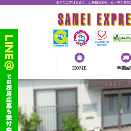
岐阜県に本社を置く、山栄物資運輸。近・中距離輸
HOME
事業紹