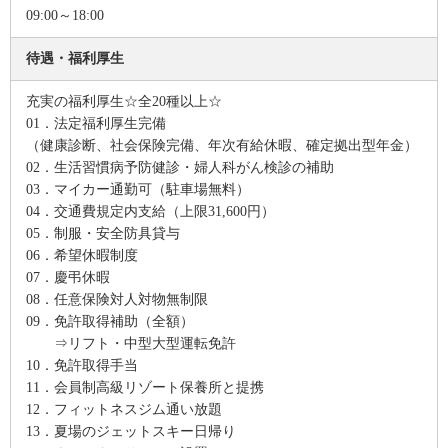
09:00～18:00
待遇・福利厚生
充実の福利厚生☆全20種以上☆
01．法定福利厚生完備
（健康診断、社会保険完備、年次有給休暇、確定拠出型年金）
02．生活習慣病予防健診・婦人科がん検診の補助
03．マイカー通勤可（駐車場無料）
04．交通費規定内支給（上限31,600円）
05．制服・安全防具貸与
06．希望休暇制度
07．慶弔休暇
08．任意保険対人対物無制限
09．免許取得補助（全額）
⇒リフト・中型大型運転免許
10．免許取得手当
11．会員制高級リゾート保養所と提携
12．フィットネスジム通い放題
13．夏場のジェットスキー日帰り