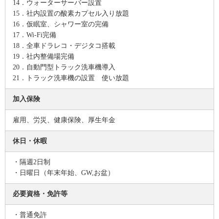
14．ウォーターサーバー設置
15．社内設置の酸素カプセル入り放題
16．仮眠室、シャワー室の完備
17．Wi-Fi完備
18．全車ドラレコ・デジタコ搭載
19．社内整備場完備
20．自動門型トラック洗車機導入
21．トラック洗車機の設置 使い放題
加入保険
雇用、労災、健康保険、厚生年金
休日・休暇
・隔週2日制
・日曜日（年末年始、GW,お盆）
必要資格・免許等
・普通免許