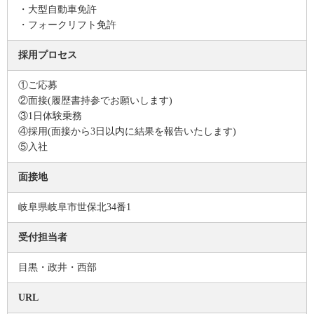
・大型自動車免許
・フォークリフト免許
採用プロセス
①ご応募
②面接(履歴書持参でお願いします)
③1日体験乗務
④採用(面接から3日以内に結果を報告いたします)
⑤入社
面接地
岐阜県岐阜市世保北34番1
受付担当者
目黒・政井・西部
URL